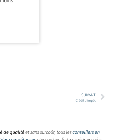
a moins
SUIVANT
Crédit d’impôt
sé de qualité
et sans surcoût, tous les
conseillers en
lides compétences
ainsi qu’une forte expérience des