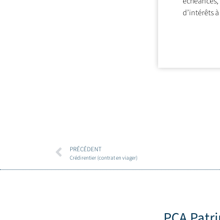
échéances, 
d’intérêts à
PRÉCÉDENT
Crédirentier (contrat en viager)
PCA Patr