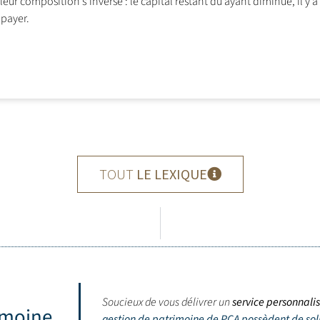
leur composition s’inverse : le capital restant dû ayant diminué, il y 
 payer.
TOUT
LE LEXIQUE
Soucieux de vous délivrer un
service personnali
imoine,
gestion de patrimoine de PCA possèdent de so