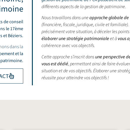
rimoine
différents aspects de la gestion de patrimoine.
Nous travaillons dans une
approche globale de v
ts de conseil
(financière, fiscale, juridique, civile et familia
ans le 17ème
précisément votre situation, à déceler les points 
rs
et
Béziers
.
élaborer une stratégie patrimoniale
et à
vous a
cohérence avec vos objectifs.
nons dans la
ppement et la
Cette approche s’inscrit dans
une perspective de 
 patrimoine.
vous est dédié
, permettant ainsi de faire évolu
situation et de vos objectifs.
Élaborer une stratég
ACT
réussite pour atteindre vos objectifs !