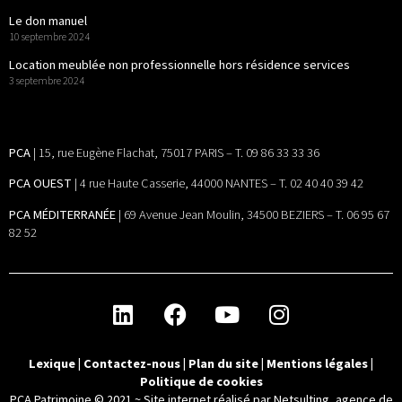
Le don manuel
10 septembre 2024
Location meublée non professionnelle hors résidence services
3 septembre 2024
PCA
| 15, rue Eugène Flachat, 75017 PARIS – T. 09 86 33 33 36
PCA OUEST
| 4 rue Haute Casserie, 44000 NANTES – T. 02 40 40 39 42
PCA MÉDITERRANÉE
| 69 Avenue Jean Moulin, 34500 BEZIERS – T. 06 95 67
82 52
Lexique
|
Contactez-nous
|
Plan du site
|
Mentions légales
|
Politique de cookies
PCA Patrimoine © 2021 ~
Site internet réalisé par Netsulting, agence de