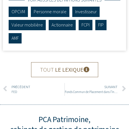
VOIR AUSSI LES DÉFINITIONS SUIVANTES
OPCVM
Personne morale
Investisseur
Valeur mobilière
Actionnaire
FCPI
FIP
AMF
TOUT
LE LEXIQUE
PRÉCÉDENT
SUIVANT
FED
Fonds Commun de Placement dans l’Innovation
PCA Patrimoine,