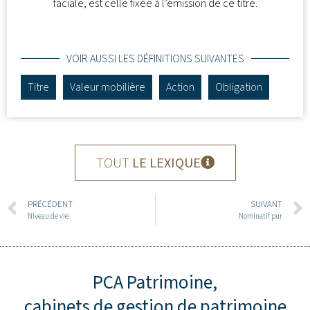
faciale, est celle fixée à l’émission de ce titre.
VOIR AUSSI LES DÉFINITIONS SUIVANTES
Titre
Valeur mobilière
Action
Obligation
TOUT
LE LEXIQUE
PRÉCÉDENT
SUIVANT
Niveau de vie
Nominatif pur
PCA Patrimoine,
cabinets de gestion de patrimoine