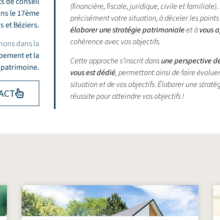
ts de conseil
(financière, fiscale, juridique, civile et familia
ans le 17ème
précisément votre situation, à déceler les points 
rs
et
Béziers
.
élaborer une stratégie patrimoniale
et à
vous a
cohérence avec vos objectifs.
nons dans la
ppement et la
Cette approche s’inscrit dans
une perspective de 
 patrimoine.
vous est dédié
, permettant ainsi de faire évolu
situation et de vos objectifs.
Élaborer une stratég
ACT
réussite pour atteindre vos objectifs !