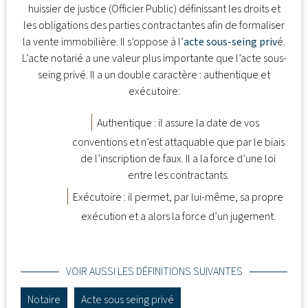
huissier de justice (Officier Public) définissant les droits et
les obligations des parties contractantes afin de formaliser
la vente immobilière. Il s’oppose à l’
acte sous-seing priv
é.
L’acte notarié a une valeur plus importante que l’acte sous-
seing privé. Il a un double caractère : authentique et
exécutoire:
Authentique : il assure la date de vos
conventions et n’est attaquable que par le biais
de l’inscription de faux. Il a la force d’une loi
entre les contractants.
Exécutoire : il permet, par lui-même, sa propre
exécution et a alors la force d’un jugement.
VOIR AUSSI LES DÉFINITIONS SUIVANTES
Notaire
Acte sous seing privé