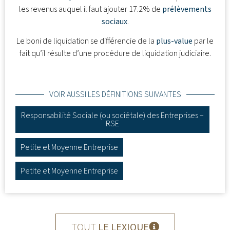
les revenus auquel il faut ajouter 17.2% de
prélèvements
sociaux
.
Le boni de liquidation se différencie de la
plus-value
par le
fait qu’il résulte d’une procédure de liquidation judiciaire.
VOIR AUSSI LES DÉFINITIONS SUIVANTES
Responsabilité Sociale (ou sociétale) des Entreprises –
RSE
Petite et Moyenne Entreprise
Petite et Moyenne Entreprise
TOUT
LE LEXIQUE