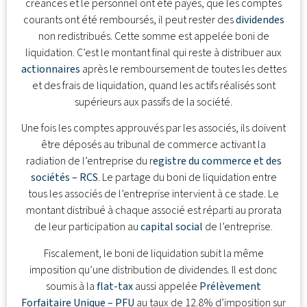
créances et le personnel ont été payés, que les comptes
courants ont été remboursés, il peut rester des
dividendes
non redistribués. Cette somme est appelée boni de
liquidation. C’est le montant final qui reste à distribuer aux
actionnaires
après le remboursement de toutes les dettes
et des frais de liquidation, quand les actifs réalisés sont
supérieurs aux passifs de la société.
Une fois les comptes approuvés par les associés, ils doivent
être déposés au tribunal de commerce activant la
radiation de l’entreprise du r
egistre du commerce et des
sociétés – RCS
. Le partage du boni de liquidation entre
tous les associés de l’entreprise intervient à ce stade. Le
montant distribué à chaque associé est réparti au prorata
de leur participation au
capital social
de l’entreprise.
Fiscalement, le boni de liquidation subit la même
imposition qu’une distribution de dividendes. Il est donc
soumis à la
flat-tax
aussi appelée
Prélèvement
Forfaitaire Unique – PFU
au taux de 12.8% d’imposition sur