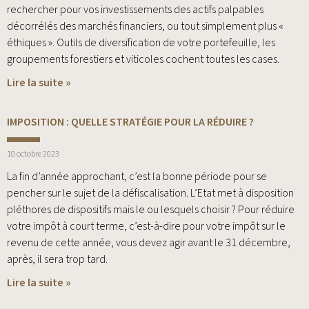
rechercher pour vos investissements des actifs palpables
décorrélés des marchés financiers, ou tout simplement plus «
éthiques ». Outils de diversification de votre portefeuille, les
groupements forestiers et viticoles cochent toutes les cases.
Lire la suite »
IMPOSITION : QUELLE STRATÉGIE POUR LA RÉDUIRE ?
10 octobre 2023
La fin d’année approchant, c’est la bonne période pour se
pencher sur le sujet de la défiscalisation. L’Etat met à disposition
pléthores de dispositifs mais le ou lesquels choisir ? Pour réduire
votre impôt à court terme, c’est-à-dire pour votre impôt sur le
revenu de cette année, vous devez agir avant le 31 décembre,
après, il sera trop tard.
Lire la suite »