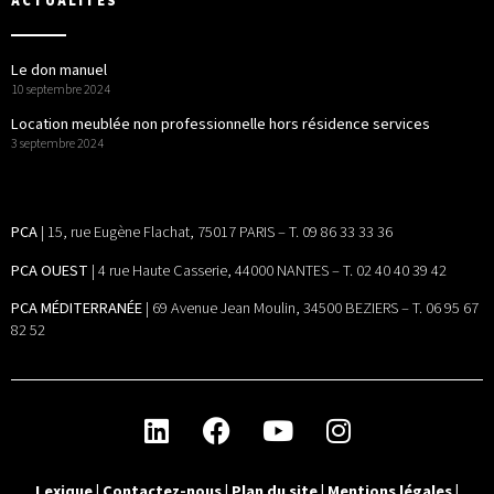
ACTUALITÉS
Le don manuel
10 septembre 2024
Location meublée non professionnelle hors résidence services
3 septembre 2024
PCA
| 15, rue Eugène Flachat, 75017 PARIS – T. 09 86 33 33 36
PCA OUEST
| 4 rue Haute Casserie, 44000 NANTES – T. 02 40 40 39 42
PCA MÉDITERRANÉE
| 69 Avenue Jean Moulin, 34500 BEZIERS – T. 06 95 67
82 52
Lexique
|
Contactez-nous
|
Plan du site
|
Mentions légales
|