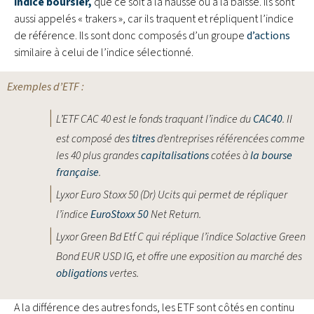
indice boursier,
que ce soit à la hausse ou à la baisse. Ils sont
aussi appelés « trakers », car ils traquent et répliquent l’indice
de référence. Ils sont donc composés d’un groupe
d’actions
similaire à celui de l’indice sélectionné.
Exemples d’ETF :
L’ETF CAC 40 est le fonds traquant l’indice du
CAC40
. Il
est composé des
titres
d’entreprises référencées comme
les 40 plus grandes
capitalisations
cotées à
la bourse
française
.
Lyxor Euro Stoxx 50 (Dr) Ucits qui permet de répliquer
l’indice
EuroStoxx 50
Net Return.
Lyxor Green Bd Etf C qui réplique l’indice Solactive Green
Bond EUR USD IG, et offre une exposition au marché des
obligations
vertes.
A la différence des autres fonds, les ETF sont côtés en continu