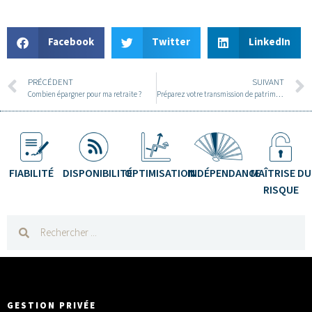
Facebook
Twitter
LinkedIn
PRÉCÉDENT
SUIVANT
Combien épargner pour ma retraite ?
Préparez votre transmission de patrimoine et defiscalisez grâce aux GFI
FIABILITÉ
DISPONIBILITÉ
OPTIMISATION
INDÉPENDANCE
MAÎTRISE DU
RISQUE
GESTION PRIVÉE