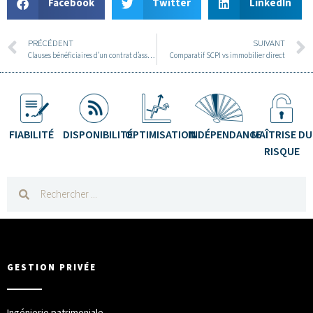
Facebook
Twitter
LinkedIn
PRÉCÉDENT
SUIVANT
Clauses bénéficiaires d’un contrat d’assurance-vie
Comparatif SCPI vs immobilier direct
FIABILITÉ
DISPONIBILITÉ
OPTIMISATION
INDÉPENDANCE
MAÎTRISE DU
RISQUE
GESTION PRIVÉE
Ingénierie patrimoniale