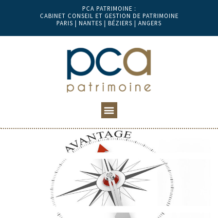
PCA PATRIMOINE :
CABINET CONSEIL ET GESTION DE PATRIMOINE
PARIS | NANTES | BÉZIERS | ANGERS